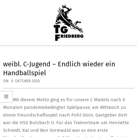
Skip
to
content
TG
Primary
FRIEDBERG
Navigation
weibl. C-Jugend – Endlich wieder ein
HANDBALL
Menu
Handballspiel
ON:
9. OKTOBER 2020
(ug) Mit diesem Motto ging es für unsere C Mädels nach 6
Monaten pandemiebedingter Spielpause, am Mittwoch zu
einem Freundschaftsspiel nach Pohl Göns. Gastgeber dort
war die HSG Butzbach II. Für das Trainerteam um Henriette
Schmidt, Kai und Ben Vormwald war es eine erste