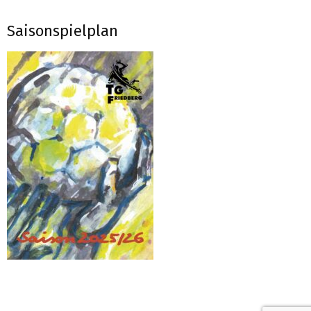
09-
Saisonspielplan
25