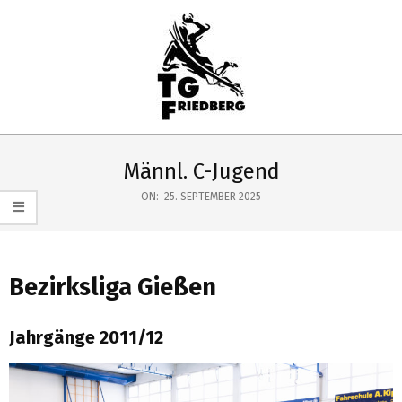
Skip
to
content
TG
Primary
FRIEDBERG
Navigation
Männl. C-Jugend
HANDBALL
Menu
ON:
25. SEPTEMBER 2025
Bezirksliga Gießen
Jahrgänge 2011/12