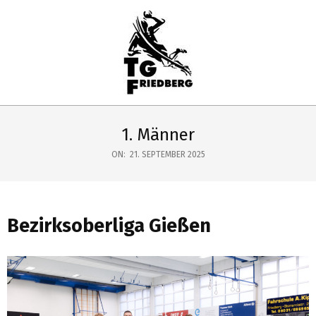
Skip
to
content
TG
Primary
FRIEDBERG
Navigation
1. Männer
HANDBALL
Menu
ON:
21. SEPTEMBER 2025
Bezirksoberliga Gießen