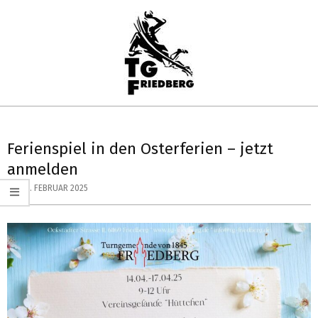
Skip
to
content
TG
Primary
FRIEDBERG
Navigation
Ferienspiel in den Osterferien – jetzt
HANDBALL
Menu
anmelden
ON:
3. FEBRUAR 2025