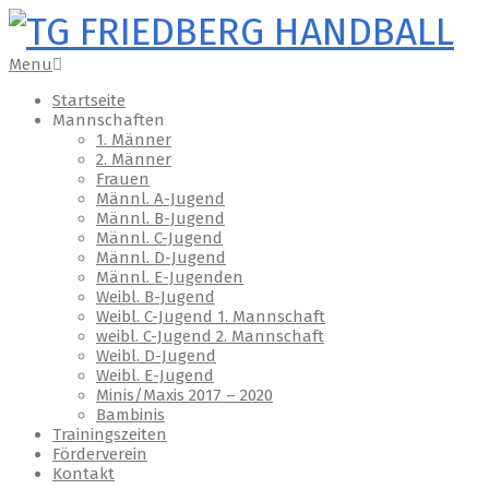
Skip
to
content
TG
Primary
Menu
Navigation
Startseite
Menu
FRIEDBERG
Mannschaften
1. Männer
HANDBALL
2. Männer
Frauen
Männl. A-Jugend
Männl. B-Jugend
Männl. C-Jugend
Männl. D-Jugend
Männl. E-Jugenden
Weibl. B-Jugend
Weibl. C-Jugend 1. Mannschaft
weibl. C-Jugend 2. Mannschaft
Weibl. D-Jugend
Weibl. E-Jugend
Minis/Maxis 2017 – 2020
Bambinis
Trainingszeiten
Förderverein
Kontakt