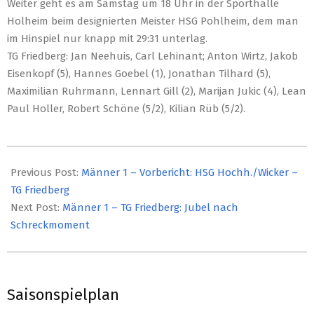
Weiter geht es am Samstag um 18 Uhr in der Sporthalle
Holheim beim designierten Meister HSG Pohlheim, dem man
im Hinspiel nur knapp mit 29:31 unterlag.
TG Friedberg: Jan Neehuis, Carl Lehinant; Anton Wirtz, Jakob
Eisenkopf (5), Hannes Goebel (1), Jonathan Tilhard (5),
Maximilian Ruhrmann, Lennart Gill (2), Marijan Jukic (4), Lean
Paul Holler, Robert Schöne (5/2), Kilian Rüb (5/2).
2025-
03-
Previous Post:
Männer 1 – Vorbericht: HSG Hochh./Wicker –
09
TG Friedberg
Next Post:
Männer 1 – TG Friedberg: Jubel nach
Schreckmoment
Saisonspielplan