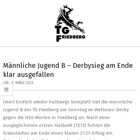
Skip
to
content
TG
Primary
FRIEDBERG
Navigation
Männliche Jugend B – Derbysieg am Ende
HANDBALL
Menu
klar ausgefallen
ON:
9. MÄRZ 2025
(mer) Endlich wieder halbwegs komplett trat die männliche
Jugend B der TG Friedberg am Sonntag im Wetterau-Derby
gegen die HSG Mörlen in Friedberg an. Nach einer
ausgeglichenen ersten Halbzeit (13:13) fuhren die
Kreisstädter am Ende einen klaren 27:21-Erfolg ein.