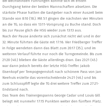
Bei wechselnden Führungen konnte sich im ersten
Durchgang keine der beiden Mannschaften absetzen. Die
stärkste Phase hatten die Gastgeber nach einer Auszeit beim
Stande von 8:10 (18.). Mit 5:1 gingen die nächsten vier Minuten
an die TG, so dass ein 13:11-Vorsprung zu Buche stand. Doch
bis zur Pause glich die HSG wieder zum 13:13 aus.
Nach der Pause änderte sich zunächst nicht viel und in der
32. Minute führten die Gäste mit 17:16. Vier Friedberger Treffer
in Folge wendeten dann das Blatt zum 20:17 (35.), und im
weiteren Verlauf führte nur noch die Turngemeinde. Bis zum
21:20 (40.) blieben die Gäste allerdings dran. Das 23:21 (45.)
war dann jedoch bereits der letzte HSG-Treffer. Jakob
Eisenkopf per Tempogegenstoß nach schönem Pass von Jan
Neehuis erzielte das vorentscheidende 24:21 (46.) und bis
zum Schlusspfiff legte die TG drei weitere Treffer zum 27:21-
Endstand nach.
Das Team des Trainergespanns George Cadar und Louis Gill
belegt mit nunmehr 17:15 Punkten weiter den fünften Platz.