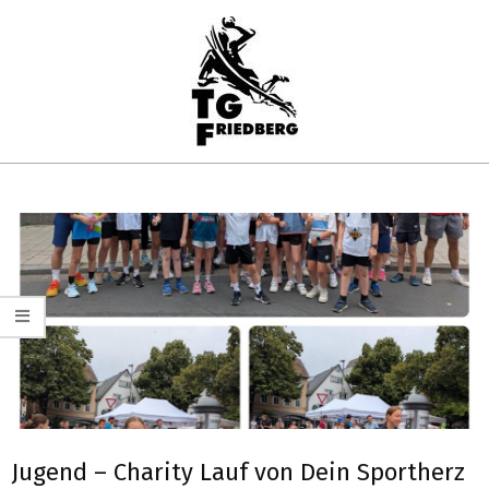
Skip
to
content
TG
Primary
FRIEDBERG
Navigation
HANDBALL
Menu
Jugend – Charity Lauf von Dein Sportherz