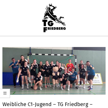
Skip
to
content
TG
Primary
FRIEDBERG
Navigation
HANDBALL
Menu
Weibliche C1-Jugend – TG Friedberg –