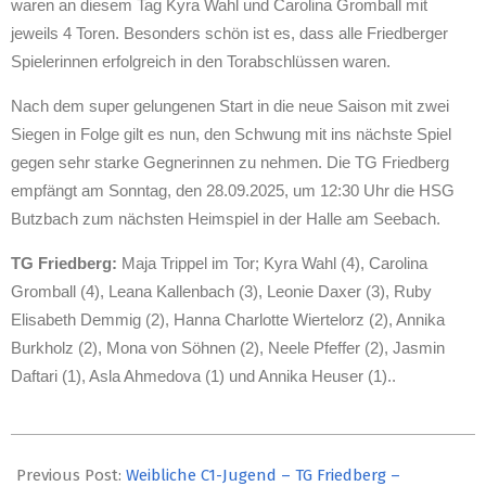
waren an
diesem Tag
Kyra Wahl und Carolina Gromball mit
jeweils 4 Toren.
Besonders schön ist es, dass alle Friedberger
Spielerinnen erfolgreich in den Torabschlüssen waren.
Nach dem super gelungenen Start in die neue Saison
mit zwei
Siegen in Folge
gilt es nun, den Schwung mit ins nächste Spiel
gegen sehr starke Gegnerinnen zu nehmen. D
ie TG Friedberg
empfängt
am S
onn
tag, den 2
8
.09.2025, um
12:30
Uhr die HSG
Butzbach
zum
nächsten
Heimspiel in der Halle am Seebach.
TG Friedberg
:
Maja Trippel im Tor;
Kyra Wahl (4), Carolina
Gromball (4)
, Leana Kallenbach (3),
Leonie Daxer (3), Ruby
Elisabeth Demmig (2), Hanna Charlotte Wiertelorz (2), Annika
Burkholz (2),
Mona von Söhnen (
2
), Neele Pfeffer (2), Jasmin
Daftari (
1
), Asla Ahmedova
(1) und Annika Heuser (1).
.
2025-
09-
Previous Post:
Weibliche C1-Jugend – TG Friedberg –