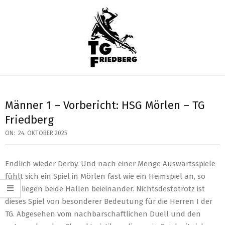
Skip
to
content
TG
Primary
FRIEDBERG
Navigation
Männer 1 – Vorbericht: HSG Mörlen – TG
HANDBALL
Menu
Friedberg
ON:
24. OKTOBER 2025
Endlich wieder Derby. Und nach einer Menge Auswärtsspiele
fühlt sich ein Spiel in Mörlen fast wie ein Heimspiel an, so
nah liegen beide Hallen beieinander. Nichtsdestotrotz ist
dieses Spiel von besonderer Bedeutung für die Herren I der
TG. Abgesehen vom nachbarschaftlichen Duell und den