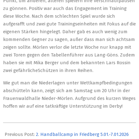
Punkt, um anderen, älteren Spielern ihre Verschnaufpausen
zu gönnen. Positiv war auch das Engagement im Training
diese Woche. Nach dem schlechten Spiel wurde sich
aufgerafft und zwei gute Trainingseinheiten mit Fokus auf die
eigenen Stärken hingelegt. Daher gab es auch wenig zum
kommenden Gegner zu sagen, außer dass man sich achtsam
zeigen sollte. Mörlen verlor die letzte Woche nur knapp mit
zwei Toren gegen den Tabellenführer aus Lang-Göns. Zudem
haben sie mit Mika Berger und dem bekannten Lars Rossin
zwei gefährlicheSchützen in ihren Reihen.
Wie gut man die Niederlagen unter Wettkampfbedingungen
abschütteln kann, zeigt sich am Samstag um 20 Uhr in der
Frauenwaldhalle Nieder-Mörlen. Aufgrund des kurzen Weges
hoffen wir auf eine tatkräftige Unterstützung im Derby!
2025-
10-
Previous Post:
2. Handballcamp in Friedberg 5.01.-7.01.2026