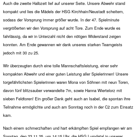
Auch die zweite Halbzeit lief auf unserer Seite. Unsere Abwehr stand
kompakt und lies die Mädels der HSG Kirchhain/Neustadt scheitern,
sodass der Vorsprung immer größer wurde. In der 47. Spielminute
vergrößerten wir den Vorsprung auf acht Tore. Zum Ende wurde es
fahrlässig, da wir in Unterzahl nicht den nötigen Widerstand zeigen
konnten. Am Ende gewannen wir dank unseres starken Teamgeists
jedoch mit 30 zu 25.
Wir überzeugten durch eine tolle Mannschaftsleistung, einer sehr
kompakten Abwehr und einer guten Leistung aller Spielerinnen! Unsere
torgefährlichsten Spielerinnen waren Mona von Söhnen mit neun Toren,
davon fünf blitzsauber verwandelte 7m, sowie Hanna Wiertelorz mit
sieben Feldtoren! Ein großer Dank geht auch an Isabel, die spontan ihre
Teilnahme ermöglichte und auch am Sonntag noch in der C2 zum Einsatz
kam.
Nach einem schmerzhaften und hart erkämpften Spiel empfangen wir am
Sonntag, den 23.11.25, um 14:15 Uhr, die HSG Lumdatal in unserer