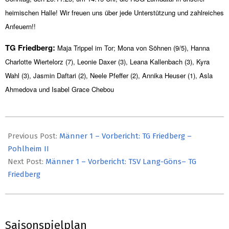
heimischen Halle! Wir freuen uns über jede Unterstützung und zahlreiches
Anfeuern!!
TG Friedberg:
Maja Trippel im Tor; Mona von Söhnen (9/5), Hanna
Charlotte Wiertelorz (7), Leonie Daxer (3), Leana Kallenbach (3), Kyra
Wahl (3), Jasmin Daftari (2), Neele Pfeffer (2), Annika Heuser (1), Asla
Ahmedova und Isabel Grace Chebou
2025-
11-
Previous Post:
Männer 1 – Vorbericht: TG Friedberg –
12
Pohlheim II
Next Post:
Männer 1 – Vorbericht: TSV Lang-Göns– TG
Friedberg
Saisonspielplan