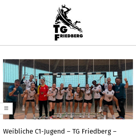
Skip
to
content
TG
Primary
FRIEDBERG
Navigation
HANDBALL
Menu
Weibliche C1-Jugend – TG Friedberg –