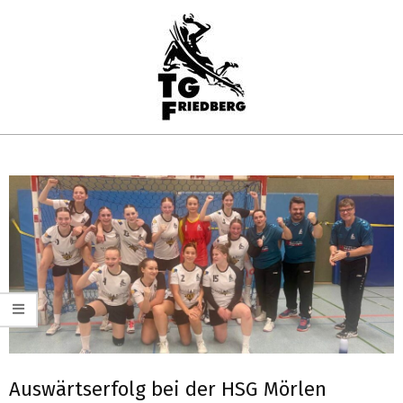
Skip
to
content
TG
Primary
FRIEDBERG
Navigation
HANDBALL
Menu
Auswärtserfolg bei der HSG Mörlen