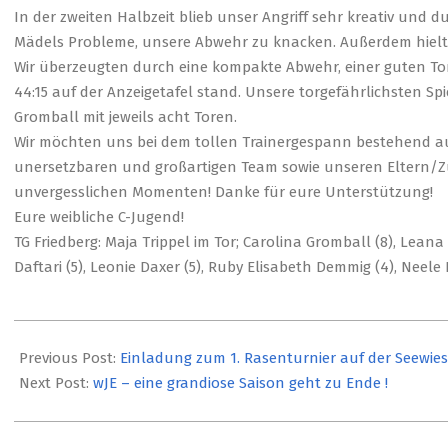
In der zweiten Halbzeit blieb unser Angriff sehr kreativ und 
Mädels Probleme, unsere Abwehr zu knacken. Außerdem hielt u
Wir überzeugten durch eine kompakte Abwehr, einer guten To
44:15 auf der Anzeigetafel stand. Unsere torgefährlichsten 
Gromball mit jeweils acht Toren.
Wir möchten uns bei dem tollen Trainergespann bestehend au
unersetzbaren und großartigen Team sowie unseren Eltern/Zu
unvergesslichen Momenten! Danke für eure Unterstützung!
Eure weibliche C-Jugend!
TG Friedberg: Maja Trippel im Tor; Carolina Gromball (8), Lean
Daftari (5), Leonie Daxer (5), Ruby Elisabeth Demmig (4), Neel
2026-
03-
Previous Post:
Einladung zum 1. Rasenturnier auf der Seewie
22
Next Post:
wJE – eine grandiose Saison geht zu Ende !