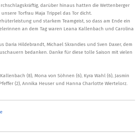
durchschlagskräftig, darüber hinaus hatten die Wettenberger
nsere Torfrau Maja Trippel das Tor dicht.
rhüterleistung und starkem Teamgeist, so dass am Ende ein
Spielerinnen an dem Tag waren Leana Kallenbach und Carolina
s Daria Hildebrandt, Michael Skrandies und Sven Daxer, dem
schauern bedanken. Danke für diese tolle Saison mit vielen
a Kallenbach (8), Mona von Söhnen (6), Kyra Wahl (6), Jasmin
e Pfeffer (2), Annika Heuser und Hanna Charlotte Wiertelorz.
se