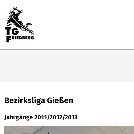
Skip
to
content
Primary
Navigation
Menu
TG
FRIEDBERG
HANDBALL
Bezirksliga Gießen
Jahrgänge 2011/2012/2013