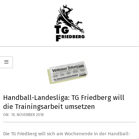
Skip
to
content
TG
Primary
FRIEDBERG
Navigation
HANDBALL
Menu
Handball-Landesliga: TG Friedberg will
die Trainingsarbeit umsetzen
ON:
10. NOVEMBER 2018
Die TG Friedberg will sich am Wochenende in der Handball-