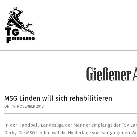
Skip
to
content
Primary
Navigation
Menu
TG
FRIEDBERG
HANDBALL
MSG Linden will sich rehabilitieren
ON:
17. NOVEMBER 2018
In der Handball-Landesliga der Männer empfängt der TSV L
Derby. Die MSG Linden will die Niederlage vom vergangenen 