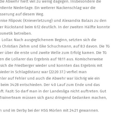
die Abwehr hielt viel zu wenig dagegen. Insbesondere die
erdiente Niederlage. Ein weiterer Nackenschlag war die
Besserung auf diesem Weg.
se Filipovic (Knieverletzung) und Alexandra Balazs zu den
 Rückstand beim 6:12 deutlich. In der zweiten Hälfte konnte
smetik betreiben.
 Lollar. Nach ausgeglichenem Beginn, setzten sich die
 Christian Ziehm und Eike Schuchmann, auf 8:3 davon. Die TG
er über die erste und zweite Welle zum Erfolg kamen. Die TG
ten die Lollarer das Ergebnis auf 18:11 aus. Komischerweise
ich die Friedberger wieder und konnten das Ergebnis mit
der in Schlagdistanz war (22:20 37.) verfiel man
hler auf Fehler und auch die Abwehr war löchrig wie ein
 , beim 34:28 entschieden. Der 4:0 Lauf zum Ende und das
. Fazit: So darf man in der Landesliga nicht auftreten. Gut
as Trainerteam müssen sich ganz dringend Gedanken machen,
n und im Derby bei der HSG Mörlen mit 24:21 gewannen.