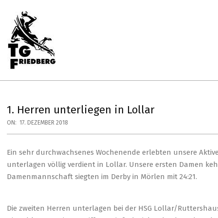
Skip
to
content
Primary
Navigation
Menu
TG
FRIEDBERG
HANDBALL
1. Herren unterliegen in Lollar
ON:
17. DEZEMBER 2018
Ein sehr durchwachsenes Wochenende erlebten unsere Aktive
unterlagen völlig verdient in Lollar. Unsere ersten Damen ke
Damenmannschaft siegten im Derby in Mörlen mit 24:21.
Die zweiten Herren unterlagen bei der HSG Lollar/Ruttershaus