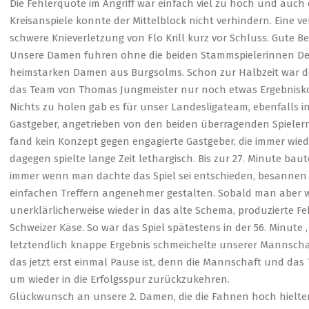
Die Fehlerquote im Angriff war einfach viel zu hoch und auch 
Kreisanspiele konnte der Mittelblock nicht verhindern. Eine v
schwere Knieverletzung von Flo Krill kurz vor Schluss. Gute 
Unsere Damen fuhren ohne die beiden Stammspielerinnen Deni
heimstarken Damen aus Burgsolms. Schon zur Halbzeit war der
das Team von Thomas Jungmeister nur noch etwas Ergebnisko
Nichts zu holen gab es für unser Landesligateam, ebenfalls in
Gastgeber, angetrieben von den beiden überragenden Spielern
fand kein Konzept gegen engagierte Gastgeber, die immer wied
dagegen spielte lange Zeit lethargisch. Bis zur 27. Minute bau
immer wenn man dachte das Spiel sei entschieden, besannen s
einfachen Treffern angenehmer gestalten. Sobald man aber wie
unerklärlicherweise wieder in das alte Schema, produzierte Fe
Schweizer Käse. So war das Spiel spätestens in der 56. Minute
letztendlich knappe Ergebnis schmeichelte unserer Mannschaft
das jetzt erst einmal Pause ist, denn die Mannschaft und d
um wieder in die Erfolgsspur zurückzukehren.
Glückwunsch an unsere 2. Damen, die die Fahnen hoch hielte