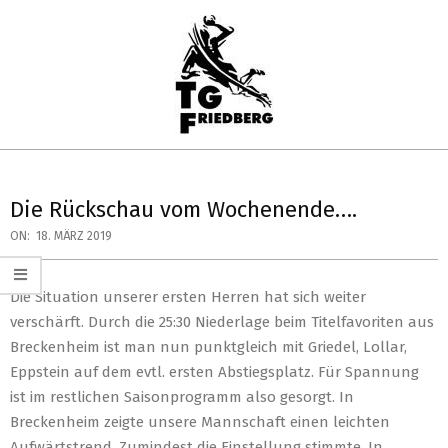
Skip
to
content
TG
Primary
FRIEDBERG
Navigation
Die Rückschau vom Wochenende….
HANDBALL
Menu
ON:
18. MÄRZ 2019
Die Situation unserer ersten Herren hat sich weiter
verschärft. Durch die 25:30 Niederlage beim Titelfavoriten aus
Breckenheim ist man nun punktgleich mit Griedel, Lollar,
Eppstein auf dem evtl. ersten Abstiegsplatz. Für Spannung
ist im restlichen Saisonprogramm also gesorgt. In
Breckenheim zeigte unsere Mannschaft einen leichten
Aufwärtstrend. Zumindest die Einstellung stimmte. In