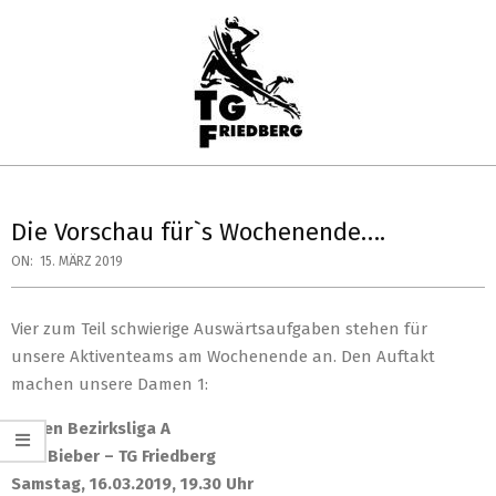
Skip
to
content
TG
Primary
FRIEDBERG
Navigation
Die Vorschau für`s Wochenende….
HANDBALL
Menu
ON:
15. MÄRZ 2019
Vier zum Teil schwierige Auswärtsaufgaben stehen für
unsere Aktiventeams am Wochenende an. Den Auftakt
machen unsere Damen 1:
Frauen Bezirksliga A
KSG Bieber – TG Friedberg
Samstag, 16.03.2019, 19.30 Uhr