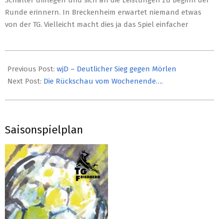
Schalter umlegen und sich an die Leistungen zu Beginn der
Runde erinnern. In Breckenheim erwartet niemand etwas
von der TG. Vielleicht macht dies ja das Spiel einfacher
2019-
03-
Previous Post:
wjD – Deutlicher Sieg gegen Mörlen
15
Next Post:
Die Rückschau vom Wochenende….
Saisonspielplan