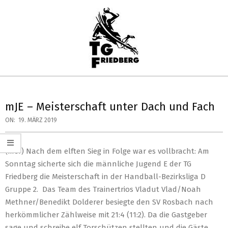
Skip
to
content
TG
Primary
FRIEDBERG
Navigation
mJE – Meisterschaft unter Dach und Fach
HANDBALL
Menu
ON:
19. MÄRZ 2019
(mer) Nach dem elften Sieg in Folge war es vollbracht: Am
Sonntag sicherte sich die männliche Jugend E der TG
Friedberg die Meisterschaft in der Handball-Bezirksliga D
Gruppe 2. Das Team des Trainertrios Vladut Vlad/Noah
Methner/Benedikt Dolderer besiegte den SV Rosbach nach
herkömmlicher Zählweise mit 21:4 (11:2). Da die Gastgeber
sage und schreibe elf Torschützen stellten und die Gäste