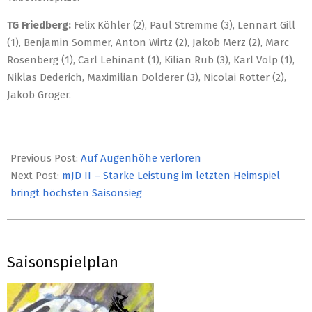
TG Friedberg:
Felix Köhler (2), Paul Stremme (3), Lennart Gill
(1), Benjamin Sommer, Anton Wirtz (2), Jakob Merz (2), Marc
Rosenberg (1), Carl Lehinant (1), Kilian Rüb (3), Karl Völp (1),
Niklas Dederich, Maximilian Dolderer (3), Nicolai Rotter (2),
Jakob Gröger.
2019-
03-
Previous Post:
Auf Augenhöhe verloren
19
Next Post:
mJD II – Starke Leistung im letzten Heimspiel
bringt höchsten Saisonsieg
Saisonspielplan