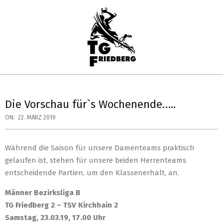
Skip
to
content
TG
Primary
FRIEDBERG
Navigation
Die Vorschau für`s Wochenende…..
HANDBALL
Menu
ON:
22. MÄRZ 2019
Während die Saison für unsere Damenteams praktisch
gelaufen ist, stehen für unsere beiden Herrenteams
entscheidende Partien, um den Klassenerhalt, an.
Männer Bezirksliga B
TG Friedberg 2 – TSV Kirchhain 2
Samstag, 23.03.19, 17.00 Uhr