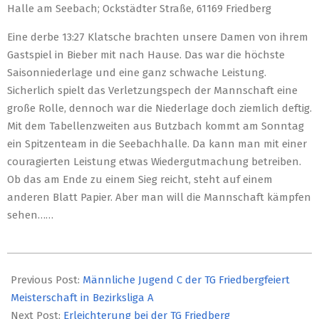
Halle am Seebach; Ockstädter Straße, 61169 Friedberg
Eine derbe 13:27 Klatsche brachten unsere Damen von ihrem
Gastspiel in Bieber mit nach Hause. Das war die höchste
Saisonniederlage und eine ganz schwache Leistung.
Sicherlich spielt das Verletzungspech der Mannschaft eine
große Rolle, dennoch war die Niederlage doch ziemlich deftig.
Mit dem Tabellenzweiten aus Butzbach kommt am Sonntag
ein Spitzenteam in die Seebachhalle. Da kann man mit einer
couragierten Leistung etwas Wiedergutmachung betreiben.
Ob das am Ende zu einem Sieg reicht, steht auf einem
anderen Blatt Papier. Aber man will die Mannschaft kämpfen
sehen……
2019-
03-
Previous Post:
Männliche Jugend C der TG Friedbergfeiert
22
Meisterschaft in Bezirksliga A
Next Post:
Erleichterung bei der TG Friedberg