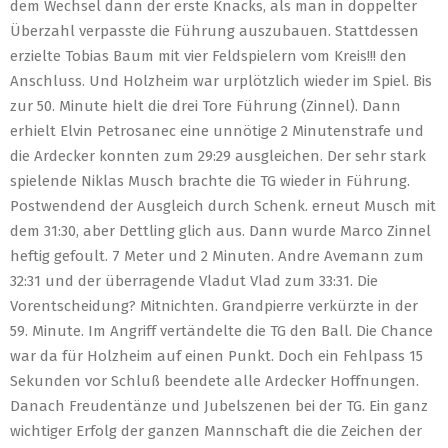
dem Wechsel dann der erste Knacks, als man in doppelter
Überzahl verpasste die Führung auszubauen. Stattdessen
erzielte Tobias Baum mit vier Feldspielern vom Kreis!!! den
Anschluss. Und Holzheim war urplötzlich wieder im Spiel. Bis
zur 50. Minute hielt die drei Tore Führung (Zinnel). Dann
erhielt Elvin Petrosanec eine unnötige 2 Minutenstrafe und
die Ardecker konnten zum 29:29 ausgleichen. Der sehr stark
spielende Niklas Musch brachte die TG wieder in Führung.
Postwendend der Ausgleich durch Schenk. erneut Musch mit
dem 31:30, aber Dettling glich aus. Dann wurde Marco Zinnel
heftig gefoult. 7 Meter und 2 Minuten. Andre Avemann zum
32:31 und der überragende Vladut Vlad zum 33:31. Die
Vorentscheidung? Mitnichten. Grandpierre verkürzte in der
59. Minute. Im Angriff vertändelte die TG den Ball. Die Chance
war da für Holzheim auf einen Punkt. Doch ein Fehlpass 15
Sekunden vor Schluß beendete alle Ardecker Hoffnungen.
Danach Freudentänze und Jubelszenen bei der TG. Ein ganz
wichtiger Erfolg der ganzen Mannschaft die die Zeichen der