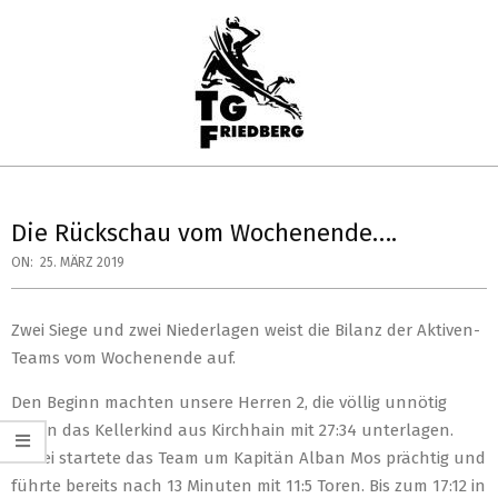
Skip
to
content
TG
Primary
FRIEDBERG
Navigation
Die Rückschau vom Wochenende….
HANDBALL
Menu
ON:
25. MÄRZ 2019
Zwei Siege und zwei Niederlagen weist die Bilanz der Aktiven-
Teams vom Wochenende auf.
Den Beginn machten unsere Herren 2, die völlig unnötig
gegen das Kellerkind aus Kirchhain mit 27:34 unterlagen.
Dabei startete das Team um Kapitän Alban Mos prächtig und
führte bereits nach 13 Minuten mit 11:5 Toren. Bis zum 17:12 in