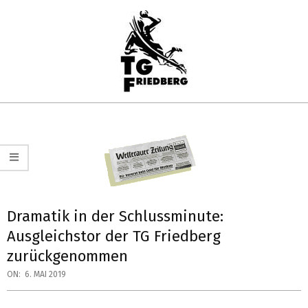
Skip
to
content
TG
Primary
FRIEDBERG
Navigation
HANDBALL
Menu
Dramatik in der Schlussminute:
Ausgleichstor der TG Friedberg
zurückgenommen
ON:
6. MAI 2019