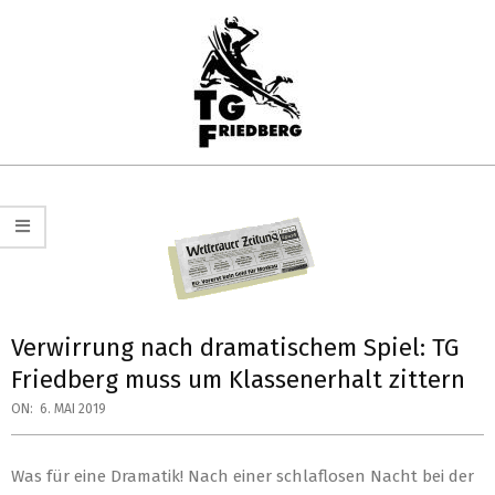
Skip
to
content
TG
Primary
FRIEDBERG
Navigation
HANDBALL
Menu
Verwirrung nach dramatischem Spiel: TG
Friedberg muss um Klassenerhalt zittern
ON:
6. MAI 2019
Was für eine Dramatik! Nach einer schlaflosen Nacht bei der