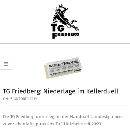
Skip
to
content
TG
Primary
FRIEDBERG
Navigation
HANDBALL
Menu
TG Friedberg: Niederlage im Kellerduell
ON:
7. OKTOBER 2019
Die TG Friedberg unterliegt in der Handball-Landesliga beim
zuvor ebenfalls punktlos TuS Holzheim mit 20:23.