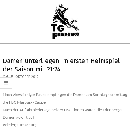
Skip
to
content
TG
Primary
FRIEDBERG
Navigation
Damen unterliegen im ersten Heimspiel
HANDBALL
Menu
der Saison mit 21:24
ON:
15. OKTOBER 2019
Nach vierwöchiger Pause empfingen die Damen am Sonntagnachmittag
die HSG Marburg/Cappel II.
Nach der Auftaktniederlage bei der HSG Linden waren die Friedberger
Damen gewillt auf
Wiedergutmachung.