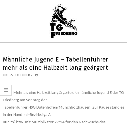
Skip
to
content
TG
Primary
FRIEDBERG
Navigation
Männliche Jugend E – Tabellenführer
HANDBALL
Menu
mehr als eine Halbzeit lang geärgert
ON:
22. OKTOBER 2019
(mer) Mehr als eine Halbzeit lang ärgerte die männliche Jugend E der TG
Friedberg am Sonntag den
Tabellenführer HSG Dutenhofen/Münchholzhausen. Zur Pause stand es
in der Handball-Bezirksliga A
nur 9:6 bzw.
mit Multiplikator 27:24 für den Nachwuchs des