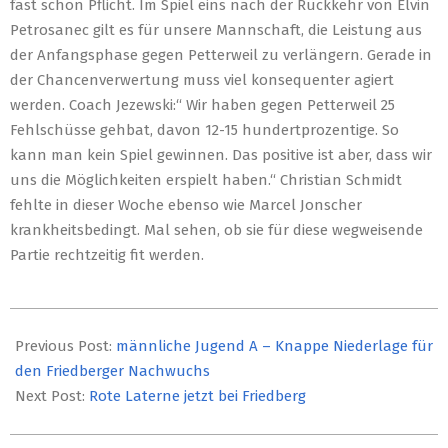
fast schon Pflicht. Im Spiel eins nach der Rückkehr von Elvin
Petrosanec gilt es für unsere Mannschaft, die Leistung aus
der Anfangsphase gegen Petterweil zu verlängern. Gerade in
der Chancenverwertung muss viel konsequenter agiert
werden. Coach Jezewski:“ Wir haben gegen Petterweil 25
Fehlschüsse gehbat, davon 12-15 hundertprozentige. So
kann man kein Spiel gewinnen. Das positive ist aber, dass wir
uns die Möglichkeiten erspielt haben.“ Christian Schmidt
fehlte in dieser Woche ebenso wie Marcel Jonscher
krankheitsbedingt. Mal sehen, ob sie für diese wegweisende
Partie rechtzeitig fit werden.
2019-
11-
Previous Post:
männliche Jugend A – Knappe Niederlage für
01
den Friedberger Nachwuchs
Next Post:
Rote Laterne jetzt bei Friedberg