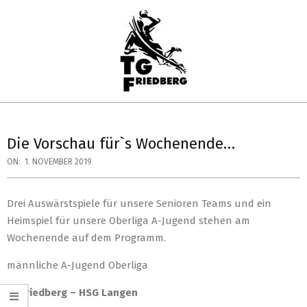
Skip
to
content
TG
Primary
FRIEDBERG
Navigation
Die Vorschau für`s Wochenende…
HANDBALL
Menu
ON:
1. NOVEMBER 2019
Drei Auswärstspiele für unsere Senioren Teams und ein
Heimspiel für unsere Oberliga A-Jugend stehen am
Wochenende auf dem Programm.
männliche A-Jugend Oberliga
TG Friedberg – HSG Langen