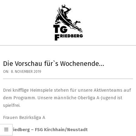
Skip
to
content
TG
Primary
FRIEDBERG
Navigation
Die Vorschau für`s Wochenende…
HANDBALL
Menu
ON:
8. NOVEMBER 2019
Drei knifflige Heimspiele stehen für unsere Aktiventeams auf
dem Programm. Unsere männliche Oberliga A-Jugend ist
spielfrei.
Frauen Bezirksliga A
TG Friedberg – FSG Kirchhain/Neustadt