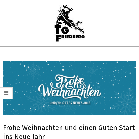
Skip
to
content
TG
Primary
FRIEDBERG
Navigation
HANDBALL
Menu
Frohe Weihnachten und einen Guten Start
ins Neue Jahr