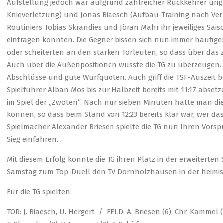
Aufstellung jedoch war aufgrund zahlreicher Rückkehrer ung
Knieverletzung) und Jonas Biaesch (Aufbau-Training nach Ve
Routiniers Tobias Skrandies und Jöran Mahr ihr jeweiliges Sais
eintragen konnten. Die Gegner bissen sich nun immer häufige
oder scheiterten an den starken Torleuten, so dass über das z
Auch über die Außenpositionen wusste die TG zu überzeugen.
Abschlüsse und gute Wurfquoten. Auch griff die TSF-Auszeit bei
Spielführer Alban Mos bis zur Halbzeit bereits mit 11:17 abset
im Spiel der „Zwoten“. Nach nur sieben Minuten hatte man di
können, so dass beim Stand von 12:23 bereits klar war, wer da
Spielmacher Alexander Briesen spielte die TG nun Ihren Vor
Sieg einfahren.
Mit diesem Erfolg konnte die TG ihren Platz in der erweitert
Samstag zum Top-Duell den TV Dornholzhausen in der heimisch
Für die TG spielten:
TOR: J. Biaesch, U. Hergert / FELD: A. Briesen (6), Chr. Kammel (6/