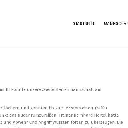
STARTSEITE
MANNSCHA
heim III konnte unsere zweite Herrenmannschaft am
tlöchern und konnten bis zum 3:2 stets einen Treffer
tpunkt das Ruder rumzureißen. Trainer Bernhard Hertel hatte
llt und Abwehr und Angriff wussten fortan zu überzeugen. Die