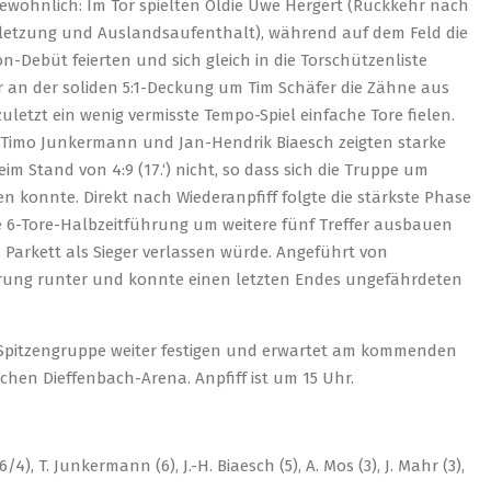
ewöhnlich: Im Tor spielten Oldie Uwe Hergert (Rückkehr nach
rletzung und Auslandsaufenthalt), während auf dem Feld die
on-Debüt feierten und sich gleich in die Torschützenliste
r an der soliden 5:1-Deckung um Tim Schäfer die Zähne aus
uletzt ein wenig vermisste Tempo-Spiel einfache Tore fielen.
 Timo Junkermann und Jan-Hendrik Biaesch zeigten starke
m Stand von 4:9 (17.‘) nicht, so dass sich die Truppe um
zen konnte. Direkt nach Wiederanpfiff folgte die stärkste Phase
e 6-Tore-Halbzeitführung um weitere fünf Treffer ausbauen
s Parkett als Sieger verlassen würde. Angeführt von
sprung runter und konnte einen letzten Endes ungefährdeten
en Spitzengruppe weiter festigen und erwartet am kommenden
en Dieffenbach-Arena. Anpfiff ist um 15 Uhr.
4), T. Junkermann (6), J.-H. Biaesch (5), A. Mos (3), J. Mahr (3),