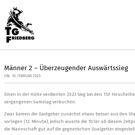
Skip
to
content
Primary
Navigation
Menu
TG
FRIEDBERG
HANDBALL
Männer 2 – Überzeugender Auswärtssieg
ON:
10. FEBRUAR 2020
Einen in der Höhe verdienten 33:23 Sieg bei den TSF Heuchel
vergangenen Samstag verbuchen.
Zwar kamen die Gastgeber zunächst etwas besser aus den Star
vorlegen (12. Minute), jedoch wusste die TG‘ler ab diesem Zei
die Mannschaft gut auf die gegnerischen Goalgetter eingeste