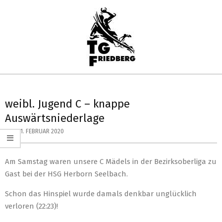
Skip
to
content
TG
Primary
FRIEDBERG
Navigation
weibl. Jugend C – knappe
HANDBALL
Menu
Auswärtsniederlage
ON:
11. FEBRUAR 2020
Am Samstag waren unsere C Mädels in der Bezirksoberliga zu
Gast bei der HSG Herborn Seelbach.
Schon das Hinspiel wurde damals denkbar unglücklich
verloren (22:23)!