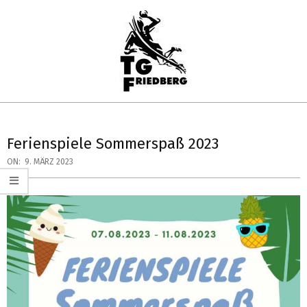
Skip
to
content
TG
Primary
FRIEDBERG
Navigation
Ferienspiele Sommerspaß 2023
HANDBALL
Menu
ON:
9. MÄRZ 2023