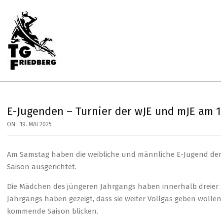
Skip
to
content
Primary
Navigation
Menu
TG
FRIEDBERG
HANDBALL
E-Jugenden – Turnier der wJE und mJE am 1
ON:
19. MAI 2025
Am Samstag haben die weibliche und männliche E-Jugend der T
Saison ausgerichtet.
Die Mädchen des jüngeren Jahrgangs haben innerhalb dreier S
Jahrgangs haben gezeigt, dass sie weiter Vollgas geben wollen,
kommende Saison blicken.