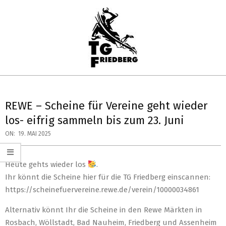
Skip
to
content
TG
Primary
FRIEDBERG
Navigation
REWE – Scheine für Vereine geht wieder
HANDBALL
Menu
los- eifrig sammeln bis zum 23. Juni
ON:
19. MAI 2025
Heute gehts wieder los
.
Ihr könnt die Scheine hier für die TG Friedberg einscannen:
https://scheinefuervereine.rewe.de/verein/10000034861
Alternativ könnt Ihr die Scheine in den Rewe Märkten in
Rosbach, Wöllstadt, Bad Nauheim, Friedberg und Assenheim