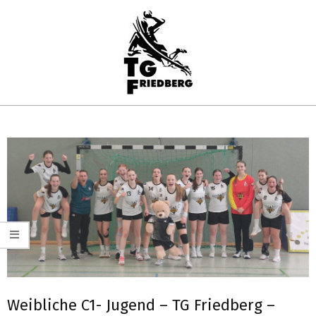
Skip
to
content
TG
Primary
FRIEDBERG
Navigation
HANDBALL
Menu
Weibliche C1- Jugend – TG Friedberg –