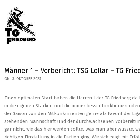
Skip
to
content
Primary
Navigation
Menu
TG
FRIEDBERG
HANDBALL
Männer 1 – Vorbericht: TSG Lollar – TG Fri
ON:
3. OKTOBER 2025
Einen optimalen Start haben die Herren I der TG Friedberg da 
in die eigenen Stärken und die immer besser funktionierende
der Saison von den Mitkonkurrenten gerne als Favorit der Li
stehenden Mannschaft und der durchwachsenen Vorbereitung
gar nicht, wie das hier werden sollte. Was man aber wusste, 
richtigen Einstellung in die Partien ging. Wie sich zeigt mit Erfol