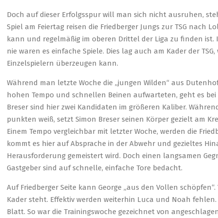
Doch auf dieser Erfolgsspur will man sich nicht ausruhen, ste
Spiel am Feiertag reisen die Friedberger Jungs zur TSG nach Lo
kann und regelmäßig im oberen Drittel der Liga zu finden ist.
nie waren es einfache Spiele. Dies lag auch am Kader der TS
Einzelspielern überzeugen kann.
Während man letzte Woche die „jungen Wilden“ aus Dutenhof
hohen Tempo und schnellen Beinen aufwarteten, geht es bei 
Breser sind hier zwei Kandidaten im größeren Kaliber. Währen
punkten weiß, setzt Simon Breser seinen Körper gezielt am Kre
Einem Tempo vergleichbar mit letzter Woche, werden die Frie
kommt es hier auf Absprache in der Abwehr und gezieltes Hina
Herausforderung gemeistert wird. Doch einen langsamen Gegn
Gastgeber sind auf schnelle, einfache Tore bedacht.
Auf Friedberger Seite kann George „aus den Vollen schöpfen“. V
Kader steht. Effektiv werden weiterhin Luca und Noah fehlen. 
Blatt. So war die Trainingswoche gezeichnet von angeschlagen