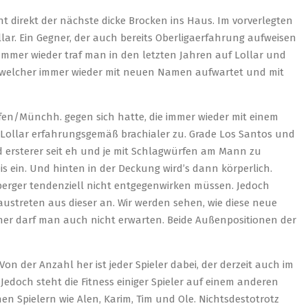
ht direkt der nächste dicke Brocken ins Haus. Im vorverlegten
llar. Ein Gegner, der auch bereits Oberligaerfahrung aufweisen
 Immer wieder traf man in den letzten Jahren auf Lollar und
G, welcher immer wieder mit neuen Namen aufwartet und mit
en/Münchh. gegen sich hatte, die immer wieder mit einem
Lollar erfahrungsgemäß brachialer zu. Grade Los Santos und
d ersterer seit eh und je mit Schlagwürfen am Mann zu
is ein. Und hinten in der Deckung wird’s dann körperlich.
dberger tendenziell nicht entgegenwirken müssen. Jedoch
ustreten aus dieser an. Wir werden sehen, wie diese neue
er darf man auch nicht erwarten. Beide Außenpositionen der
on der Anzahl her ist jeder Spieler dabei, der derzeit auch im
Jedoch steht die Fitness einiger Spieler auf einem anderen
en Spielern wie Alen, Karim, Tim und Ole. Nichtsdestotrotz