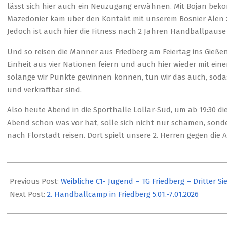
lässt sich hier auch ein Neuzugang erwähnen. Mit Bojan bek
Mazedonier kam über den Kontakt mit unserem Bosnier Alen 
Jedoch ist auch hier die Fitness nach 2 Jahren Handballpause 
Und so reisen die Männer aus Friedberg am Feiertag ins Gießen
Einheit aus vier Nationen feiern und auch hier wieder mit ei
solange wir Punkte gewinnen können, tun wir das auch, sodas
und verkraftbar sind.
Also heute Abend in die Sporthalle Lollar-Süd, um ab 19:30 
Abend schon was vor hat, solle sich nicht nur schämen, son
nach Florstadt reisen. Dort spielt unsere 2. Herren gegen die A
2025-
10-
Previous Post:
Weibliche C1- Jugend – TG Friedberg – Dritter Si
03
Next Post:
2. Handballcamp in Friedberg 5.01.-7.01.2026