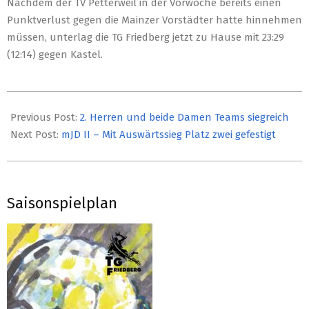
Nachdem der TV Petterweil in der Vorwoche bereits einen
Punktverlust gegen die Mainzer Vorstädter hatte hinnehmen
müssen, unterlag die TG Friedberg jetzt zu Hause mit 23:29
(12:14) gegen Kastel.
2018-
12-
Previous Post:
2. Herren und beide Damen Teams siegreich
03
Next Post:
mJD II – Mit Auswärtssieg Platz zwei gefestigt
Saisonspielplan