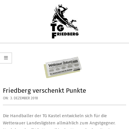
Skip
to
content
TG
Primary
FRIEDBERG
Navigation
HANDBALL
Menu
Friedberg verschenkt Punkte
ON:
3. DEZEMBER 2018
Die Handballer der TG Kastel entwickeln sich für die
Wetterauer Landesligisten allmählich zum Angstgegner.