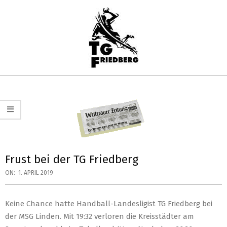
Skip
to
content
TG
Primary
FRIEDBERG
Navigation
HANDBALL
Menu
Frust bei der TG Friedberg
ON:
1. APRIL 2019
Keine Chance hatte Handball-Landesligist TG Friedberg bei
der MSG Linden. Mit 19:32 verloren die Kreisstädter am