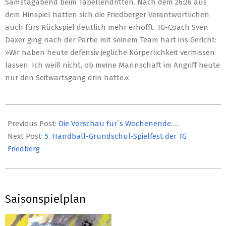
Samstagabend beim Tabellendritten. Nach dem 26:26 aus
dem Hinspiel hatten sich die Friedberger Verantwortlichen
auch fürs Rückspiel deutlich mehr erhofft. TG-Coach Sven
Daxer ging nach der Partie mit seinem Team hart ins Gericht:
»Wir haben heute defensiv jegliche Körperlichkeit vermissen
lassen. Ich weiß nicht, ob meine Mannschaft im Angriff heute
nur den Seitwärtsgang drin hatte.«
2019-
04-
Previous Post:
Die Vorschau für`s Wochenende….
01
Next Post:
5. Handball-Grundschul-Spielfest der TG
Friedberg
Saisonspielplan