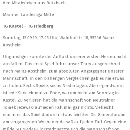
den Mitabsteiger aus Butzbach.
Männer, Landesliga Mitte
TG Kastel – TG Friedberg
Sonntag, 15.09.19, 17.45 Uhr, Waldhofstr. 18, 55246 Mainz-
Kostheim
Ungünstiger konnte der Auftakt unserer ersten Herren nicht
ausfallen. Das erste Spiel führt unser Team ausgerechnet
nach Mainz-Kostheim, zum absoluten Angstgegner unserer
Mannschaft. In den bisherigen Vergleichen gab es nie etwas
zu holen. Sechs Spiele, sechs Niederlagen. Aber irgendwann
ist jede Serie einmal zu Ende, warum nicht am Sonntag in
Kastel. Zu verlieren hat die Mannschaft von Neutrainer
Tomek Jezewski auf jeden Fall mal gar nichts. Vielleicht
macht es das Spiel dadurch etwas leichter. Die Generalprobe
am vergangenen Wochenende saß auf jeden Fall. Gegen eine
müde SU Nieder-Florstadt setzte sich die Mannschaft von