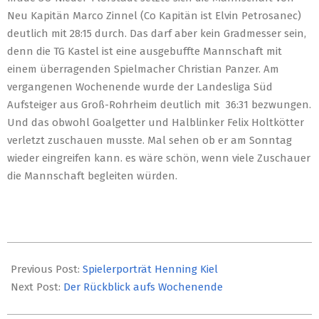
Neu Kapitän Marco Zinnel (Co Kapitän ist Elvin Petrosanec)
deutlich mit 28:15 durch. Das darf aber kein Gradmesser sein,
denn die TG Kastel ist eine ausgebuffte Mannschaft mit
einem überragenden Spielmacher Christian Panzer. Am
vergangenen Wochenende wurde der Landesliga Süd
Aufsteiger aus Groß-Rohrheim deutlich mit 36:31 bezwungen.
Und das obwohl Goalgetter und Halblinker Felix Holtkötter
verletzt zuschauen musste. Mal sehen ob er am Sonntag
wieder eingreifen kann. es wäre schön, wenn viele Zuschauer
die Mannschaft begleiten würden.
2019-
09-
Previous Post:
Spielerporträt Henning Kiel
13
Next Post:
Der Rückblick aufs Wochenende