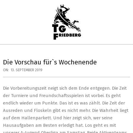
Skip
to
content
TG
Primary
FRIEDBERG
Navigation
Die Vorschau für`s Wochenende
HANDBALL
Menu
ON:
13. SEPTEMBER 2019
Die Vorbereitungszeit neigt sich dem Ende entgegen. Die Zeit
der Turniere und Freundschaftsspielen ist vorbei. Es geht
endlich wieder um Punkte. Das ist es was zählt. Die Zeit der
Ausreden und Floskeln gibt es nicht mehr. Die Wahrheit liegt
auf dem Hallenparkett. Und hier zeigt sich, wer seine
Hausaufgaben am Besten erledigt hat. Los geht es mit
unserer A-Jugend Oberliga am Samstag. Beide Aktiventeams