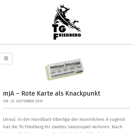
Skip
to
content
TG
Primary
FRIEDBERG
Navigation
HANDBALL
Menu
mJA – Rote Karte als Knackpunkt
ON:
25. SEPTEMBER 2019
(mna). In der Handball-Oberliga der männlichen A-Jugend
hat die TG Friedberg ihr zweites Saisonspiel verloren. Nach