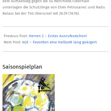
dem Auftaktsieg gegen die SG Wehrheim/Oberhain
unterlagen die Schützlinge von Elvin Petrosanec und Radu
Balasz bei der TSG Oberursel mit 26:39 (16:16).
2019-
09-
Previous Post:
Herren 2 – Erstes Ausrufezeichen!
25
Next Post:
mJE – Favoriten eine Halbzeit lang geärgert
Saisonspielplan