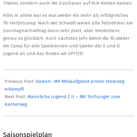
Trainer, sondern auch die Zuschauer auf ihre Kosten kamen.
Alles in allem war es mal wieder ein mehr als erfolgreiches
TG-Herbstcamp. Nach viel Schweiß waren alle Teilnehmer am
Sonntagnachmittag dann sehr platt, aber mindestens
genau so glücklich. Auch nächstes Jahr bietet die TG wieder
ein Camp für alle Spielerinnen und Spieler der E und D
Jugend an und das finden wir SPITZE!
2019-
10-
Previous Post:
Damen- Mit Miniaufgebot ersten Heimsieg
29
erkämpft
Next Post:
Männliche Jugend C II – Mit Torhunger zum
Kantersieg
Saisonspielplan