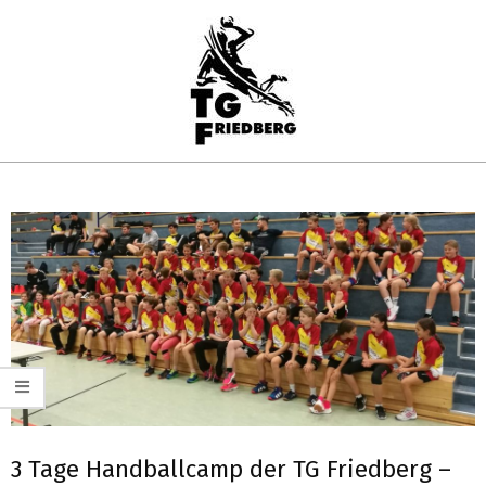
Skip
to
content
TG
Primary
FRIEDBERG
Navigation
HANDBALL
Menu
3 Tage Handballcamp der TG Friedberg –