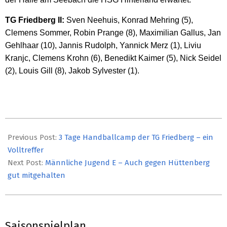
TG Friedberg II:
Sven Neehuis, Konrad Mehring (5),
Clemens Sommer, Robin Prange (8), Maximilian Gallus, Jan
Gehlhaar (10), Jannis Rudolph, Yannick Merz (1), Liviu
Kranjc, Clemens Krohn (6), Benedikt Kaimer (5), Nick Seidel
(2), Louis Gill (8), Jakob Sylvester (1).
2019-
10-
Previous Post:
3 Tage Handballcamp der TG Friedberg – ein
29
Volltreffer
Next Post:
Männliche Jugend E – Auch gegen Hüttenberg
gut mitgehalten
Saisonspielplan