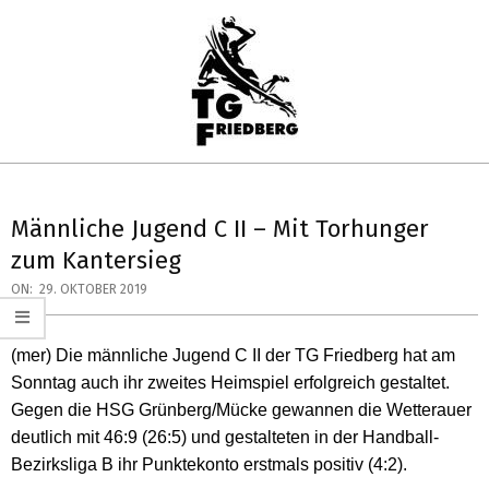
Skip
to
content
TG
Primary
FRIEDBERG
Navigation
Männliche Jugend C II – Mit Torhunger
HANDBALL
Menu
zum Kantersieg
ON:
29. OKTOBER 2019
(mer) Die männliche Jugend C II der TG Friedberg hat am
Sonntag auch ihr zweites Heimspiel erfolgreich gestaltet.
Gegen die HSG Grünberg/Mücke gewannen die Wetterauer
deutlich mit 46:9 (26:5) und gestalteten in der Handball-
Bezirksliga B ihr Punktekonto erstmals positiv (4:2).