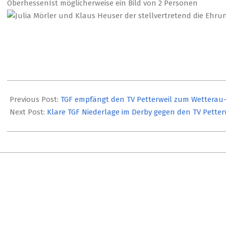
2021-
10-
Previous Post:
TGF empfängt den TV Petterweil zum Wetterau
07
Next Post:
Klare TGF Niederlage im Derby gegen den TV Petter