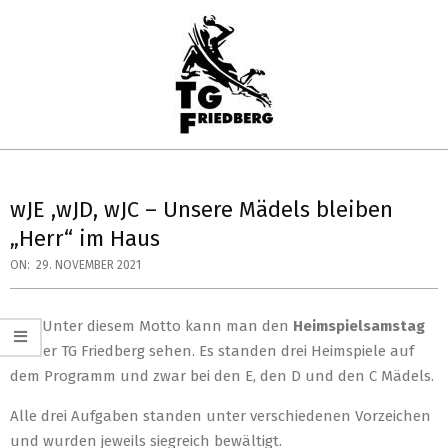
Skip
to
content
TG
Primary
FRIEDBERG
Navigation
wJE ,wJD, wJC – Unsere Mädels bleiben
HANDBALL
Menu
„Herr“ im Haus
ON:
29. NOVEMBER 2021
(ug) Unter diesem Motto kann man den
Heimspielsamstag
bei der TG Friedberg sehen. Es standen drei Heimspiele auf
dem Programm und zwar bei den E, den D und den C Mädels.
Alle drei Aufgaben standen unter verschiedenen Vorzeichen
und wurden jeweils siegreich bewältigt.