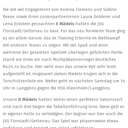
Die mit viel Engagement von Andrea Clemens und Sabine
Reese, sowie ihren Juniorpartnerinnen Laura Dolderer und
Lena Eckstein gecoachten
E Mädels
hatten die JSG
Florstadt/Gettenau zu Gast. Für das neu formierte Team ging
es vor allem darum, das im Training Erlernte im Wettkampf
mit anderen Teams zu zeigen. Mit viel Spaß und einer
während der gesamten Spielzeit überlegen geführten Partie
stand am Ende ein nach Multiplikatorenregel deutliches
84:24 zu buche. Hier sieht man das unsere WJE sehr breit
aufgestellt ist, insgesamt sieben Mädels trugen sich in die
Torschützenliste ein. Weiter geht es nächsten Samstag um 14
Uhr in Langgöns gegen die HSG Kleenheim/Langgöns.
Unsere
D Mädels
hatten bisher einen perfekten Saisonstart
und nach drei Siegen die Tabellenführung inne. Diese galt es
in eigener Halle zu verteidigen. Der Gegner war hier auch die
JSG Florstadt/Gettenau. Das Spiel war phasenweise etwas