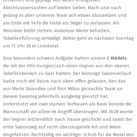
zerfahren und geprägt von vielen erfolglosen
Abschlussversuchen auf beiden Seiten. Nach und nach
gelang es aber unserem Team sich etwas abzusetzen und
am Ende mit 14:10 die Halle als Sieger zu verlassen. Als
Resumee bleibt stehen, makelose Weste behalten,
Tabellenführung verteidigt. Weiter geht es nächsten Sonntag
um 11 Uhr 30 in Lumdatal.
Eine besonders schwere Aufgabe hatten unsere
C Mädels
,
die mit der HSG Hungen/Lich einen Gegner aus den oberen
Tabellenbereich zu Gast hatten. Der bisherige Saisonverlauf
hatte noch viel Raum nach oben offen gelassen, den das
von Merle Skrandies und Finn Milius gecoachte Team an
diesem Samstag jedenfalls ausgiebig genutzt hat.
Unterstützt von zwei starken Torfrauen als Basis konnte die
Mannschaft vor allem im Angriff überzeugen. Mit 36:28 wurde
der Gegner letztendlich nach Hause geschickt und somit der
erste Saisonsieg auf recht überzeugende Art und Weise
eingefahren. Rechtzeitig ein wichtiger Schub für die Moral des