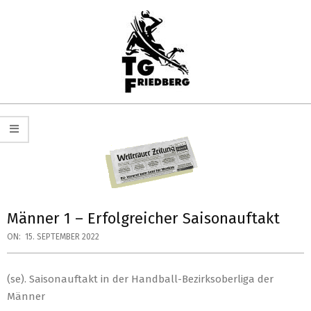
Skip
to
content
TG
Primary
FRIEDBERG
Navigation
HANDBALL
Menu
Männer 1 – Erfolgreicher Saisonauftakt
ON:
15. SEPTEMBER 2022
(se). Saisonauftakt in der Handball-Bezirksoberliga der
Männer