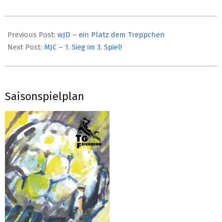
2022-
09-
Previous Post:
wJD – ein Platz dem Treppchen
15
Next Post:
MJC – 1. Sieg im 3. Spiel!
Saisonspielplan