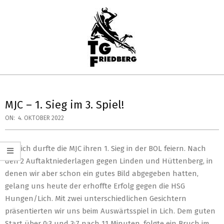
Skip
to
content
TG
Primary
FRIEDBERG
Navigation
MJC – 1. Sieg im 3. Spiel!
HANDBALL
Menu
ON:
4. OKTOBER 2022
Endlich durfte die MJC ihren 1. Sieg in der BOL feiern. Nach
den 2 Auftaktniederlagen gegen Linden und Hüttenberg, in
denen wir aber schon ein gutes Bild abgegeben hatten,
gelang uns heute der erhoffte Erfolg gegen die HSG
Hungen/Lich. Mit zwei unterschiedlichen Gesichtern
präsentierten wir uns beim Auswärtsspiel in Lich. Dem guten
Start über 0:3 und 3:7 nach 11 Minuten, folgte ein Bruch im