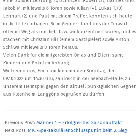
einer soliden Leistung. Torschützen: Robert (7), Hannes und
Jakob M. mit jeweils 6 Toren sowie Kilian (4), Lukas T. (3),
Lennart (2) und Paul mit einem Treffer, konnten sich heute
in die Liste eintragen. Beim Gegner stand uns der Torwart
öfter im Weg als uns lieb, bzw. wir konzentriert waren, und es
stachen mit Christian Bär (einem Gastspieler) sowie Anton
Schliwa mit jeweils 8 Toren heraus.
Vielen Dank für die mitgereisten Omas und Eltern samt
Kindern und Enkel im Anhang.
Wir freuen uns, Euch am kommenden Sonntag, den
09.10.2022 um 14:30 Uhr, zahlreich in der Seebach-Halle, zu
unserem Heimspiel gegen den aktuell punktgleichen Gegner
aus Kleenheim-Langgöns begrüßen zu dürfen.
2022-
10-
Previous Post:
Männer 1 – Erfolgreicher Saisonauftakt
04
Next Post:
MJC -Spektakulärer Schlusspunkt beim 2. Sieg