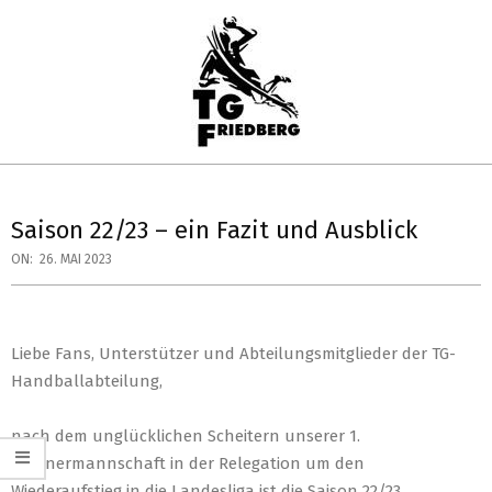
Skip
to
content
TG
Primary
FRIEDBERG
Navigation
Saison 22/23 – ein Fazit und Ausblick
HANDBALL
Menu
ON:
26. MAI 2023
Liebe Fans, Unterstützer und Abteilungsmitglieder der TG-
Handballabteilung,
nach dem unglücklichen Scheitern unserer 1.
Männermannschaft in der Relegation um den
Wiederaufstieg in die Landesliga ist die Saison 22/23