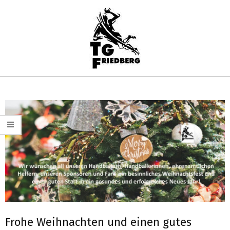
Skip
to
content
TG
Primary
FRIEDBERG
Navigation
HANDBALL
Menu
Frohe Weihnachten und einen gutes