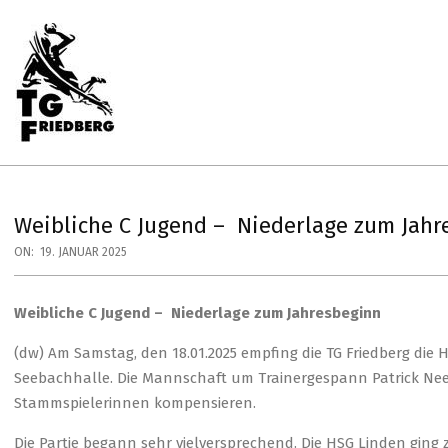
Skip
to
content
Primary
Navigation
Menu
TG
FRIEDBERG
HANDBALL
Weibliche C Jugend – Niederlage zum Jahr
ON:
19. JANUAR 2025
Weibliche C Jugend – Niederlage zum Jahresbeginn
(dw) Am Samstag, den 18.01.2025 empfing die TG Friedberg die
Seebachhalle. Die Mannschaft um Trainergespann Patrick Nee
Stammspielerinnen kompensieren.
Die Partie begann sehr vielversprechend. Die HSG Linden ging