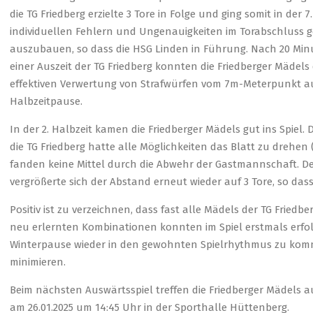
die TG Friedberg erzielte 3 Tore in Folge und ging somit in der 
individuellen Fehlern und Ungenauigkeiten im Torabschluss g
auszubauen, so dass die HSG Linden in Führung. Nach 20 Minut
einer Auszeit der TG Friedberg konnten die Friedberger Mädels
effektiven Verwertung von Strafwürfen vom 7m-Meterpunkt ausg
Halbzeitpause.
In der 2. Halbzeit kamen die Friedberger Mädels gut ins Spiel.
die TG Friedberg hatte alle Möglichkeiten das Blatt zu drehen (
fanden keine Mittel durch die Abwehr der Gastmannschaft. De
vergrößerte sich der Abstand erneut wieder auf 3 Tore, so dass 
Positiv ist zu verzeichnen, dass fast alle Mädels der TG Fried
neu erlernten Kombinationen konnten im Spiel erstmals erfol
Winterpause wieder in den gewohnten Spielrhythmus zu komm
minimieren.
Beim nächsten Auswärtsspiel treffen die Friedberger Mädels auf
am 26.01.2025 um 14:45 Uhr in der Sporthalle Hüttenberg.