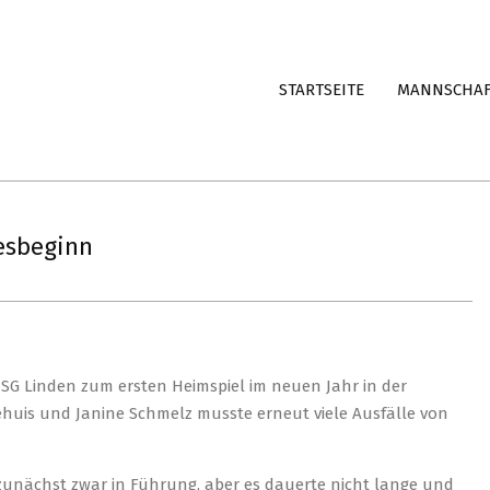
STARTSEITE
MANNSCHA
esbeginn
 HSG Linden zum ersten Heimspiel im neuen Jahr in der
huis und Janine Schmelz musste erneut viele Ausfälle von
 zunächst zwar in Führung, aber es dauerte nicht lange und