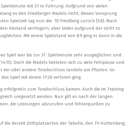
7. Spielminute mit 3:1 in Führung. Aufgrund von vielen
elang es den Friedberger Mädels nicht, diesen Vorsprung
en Spielzeit lag nun die TG Friedberg zurück (5:8). Nach
 den Abstand verringern, aber leider aufgrund der nicht so
leichen. Mit einem Spielstand von 8:9 ging er dann in die
 Das Spiel war bis zur 37. Spielminute sehr ausgeglichen und
14:15). Doch die Mädels leisteten sich zu viele Fehlpässe und
r ein oder andere Torabschluss landete am Pfosten. So
das Spiel mit einem 17:20 verloren ging.
berg erfolgreich zum Torabschluss kamen. Auch die im Training
greich umgesetzt werden. Nun gilt es nach der langen
en, die Leistungen abzurufen und Fehlerquellen zu
 die derzeit Drittplatzierten der Tabelle, den TV Hüttenberg,