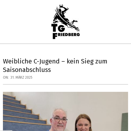
Skip
to
content
TG
Primary
FRIEDBERG
Navigation
Weibliche C-Jugend – kein Sieg zum
HANDBALL
Menu
Saisonabschluss
ON:
31. MÄRZ 2025